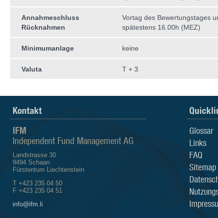
Annahmeschluss
Vortag des Bewertungstages 
Rücknahmen
spätestens 16.00h (MEZ)
Minimumanlage
keine
Valuta
T + 3
Kontakt
Quickli
IFM
Glossar
Independent Fund Management AG
Links
FAQ
Landstrasse 30
9494 Schaan
Sitemap
Fürstentum Liechtenstein
Datensch
T +423 235 04 50
Nutzung
F +423 235 04 51
Impress
info@ifm.li