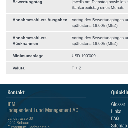
Bewertungstag
jeweils am Dienstag sowie letzt
Bankarbeitstag eines Monats
Annahmeschluss Ausgaben
Vortag des Bewertungstages 
spätestens 16.00h (MEZ)
Annahmeschluss
Vortag des Bewertungstages 
Rücknahmen
spätestens 16.00h (MEZ)
Minimumanlage
USD 100'000.--
Valuta
T + 2
Kontakt
Quickli
IFM
Glossar
Independent Fund Management AG
Links
FAQ
Landstrasse 30
9494 Schaan
Sitemap
Fürstentum Liechtenstein