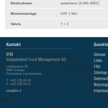
Rücknahmen
spätestens 16.00h (MEZ)
Minimumanlage
CHF 1 Mio.
Valuta
T + 2
Kontakt
Quickli
IFM
Glossar
Independent Fund Management AG
Links
FAQ
Landstrasse 30
9494 Schaan
Sitemap
Fürstentum Liechtenstein
Datensch
T +423 235 04 50
Nutzung
F +423 235 04 51
Impress
info@ifm.li