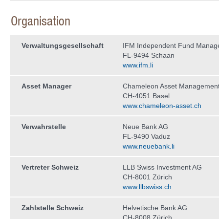
Organisation
Verwaltungs­gesellschaft
IFM Independent Fund Manag
FL-9494 Schaan
www.ifm.li
Asset Manager
Chameleon Asset Managemen
CH-4051 Basel
www.chameleon-asset.ch
Verwahrstelle
Neue Bank AG
FL-9490 Vaduz
www.neuebank.li
Vertreter Schweiz
LLB Swiss Investment AG
CH-8001 Zürich
www.llbswiss.ch
Zahlstelle Schweiz
Helvetische Bank AG
CH-8008 Zürich