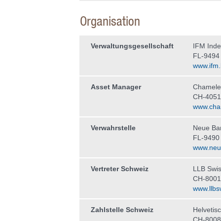
Organisation
Verwaltungs­gesellschaft
IFM Ind
FL-9494
www.ifm.l
Asset Manager
Chamele
CH-4051
www.cha
Verwahrstelle
Neue Ba
FL-9490
www.neue
Vertreter Schweiz
LLB Swis
CH-8001
www.llbs
Zahlstelle Schweiz
Helvetis
CH-8008