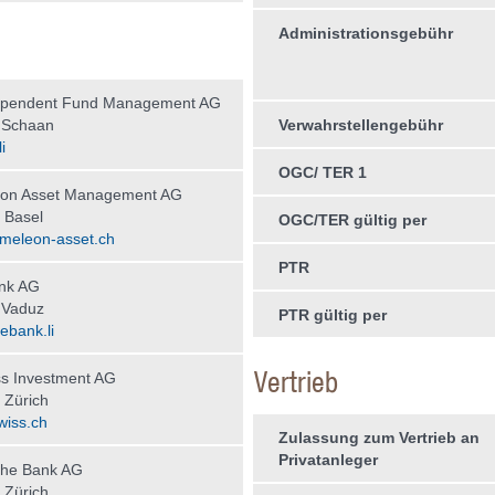
Administrationsgebühr
ependent Fund Management AG
 Schaan
Verwahrstellengebühr
i
OGC/ TER 1
on Asset Management AG
 Basel
OGC/TER gültig per
meleon-asset.ch
PTR
nk AG
 Vaduz
PTR gültig per
bank.li
Vertrieb
s Investment AG
 Zürich
wiss.ch
Zulassung zum Vertrieb an
Privatanleger
che Bank AG
 Zürich