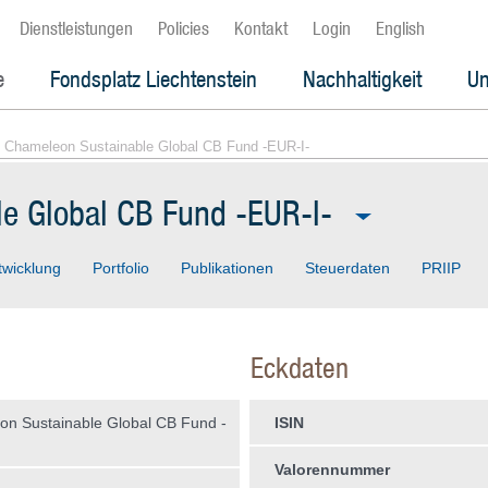
Dienstleistungen
Policies
Kontakt
Login
English
e
Fondsplatz Liechtenstein
Nachhaltigkeit
Un
 Chameleon Sustainable Global CB Fund -EUR-I-
e Global CB Fund -EUR-I-
twicklung
Portfolio
Publikationen
Steuerdaten
PRIIP
Eckdaten
n Sustainable Global CB Fund -
ISIN
Valorennummer