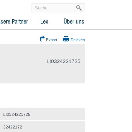
sere Partner
Lex
Über uns
Export
Drucken
LI0324221725
LI0324221725
32422172