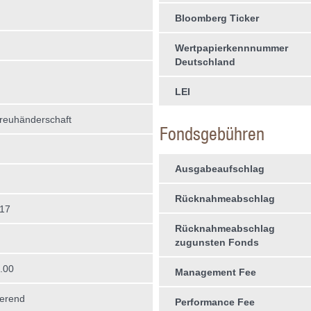
Bloomberg Ticker
Wertpapierkennnummer
Deutschland
LEI
treuhän­derschaft
Fondsgebühren
Ausgabeaufschlag
Rücknahmeabschlag
017
Rücknahmeabschlag
zugunsten Fonds
.00
Management Fee
erend
Performance Fee