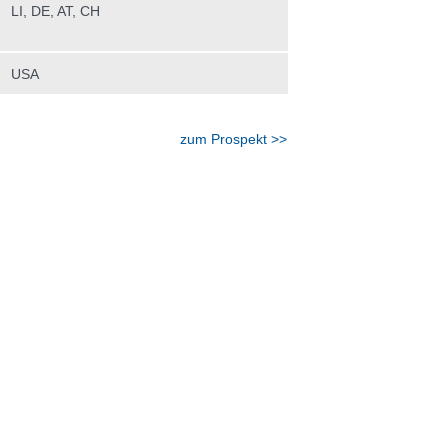
LI, DE, AT, CH
USA
zum Prospekt >>