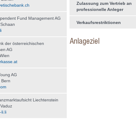
Zulassung zum Vertrieb an
etischebank.ch
professionelle Anleger
ependent Fund Management AG
Verkaufsrestriktionen
 Schaan
i
Anlageziel
nk der österreichischen
sen AG
 Wien
kasse.at
Young AG
 Bern
com
nzmarktaufsicht Liechtenstein
 Vaduz
i.li