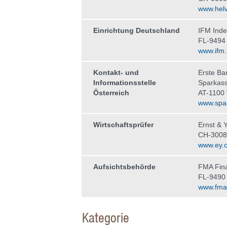
www.helv
Einrichtung Deutschland
IFM Ind
FL-9494
www.ifm.l
Kontakt- und
Erste Ba
Informationsstelle
Sparkas
Österreich
AT-1100
www.spar
Wirtschaftsprüfer
Ernst & 
CH-3008
www.ey.
Aufsichtsbehörde
FMA Fina
FL-9490
www.fma-l
Kategorie