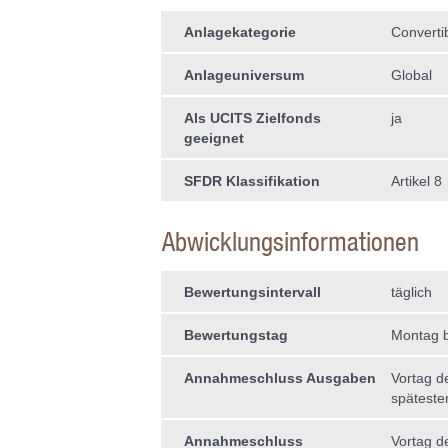
Anlagekategorie
Converti
Anlageuniversum
Global
Als UCITS Zielfonds
ja
geeignet
SFDR Klassifikation
Artikel 8
Abwicklungsinformationen
Bewertungsintervall
täglich
Bewertungstag
Montag b
Annahmeschluss Ausgaben
Vortag d
späteste
Annahmeschluss
Vortag d