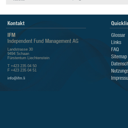
Kontakt
Quickli
IFM
Glossar
Independent Fund Management AG
Links
FAQ
Landstrasse 30
9494 Schaan
Sitemap
Fürstentum Liechtenstein
Datensch
T +423 235 04 50
Nutzung
F +423 235 04 51
Impress
info@ifm.li