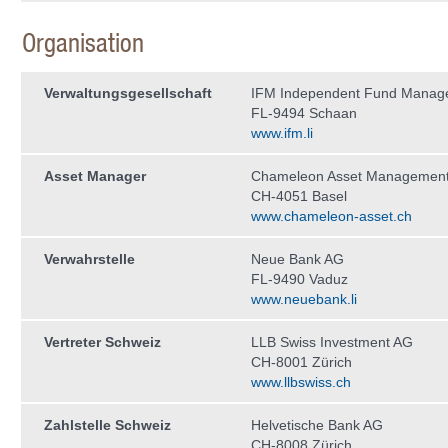
Organisation
Verwaltungs­gesellschaft
IFM Independent Fund Manag
FL-9494 Schaan
www.ifm.li
Asset Manager
Chameleon Asset Managemen
CH-4051 Basel
www.chameleon-asset.ch
Verwahrstelle
Neue Bank AG
FL-9490 Vaduz
www.neuebank.li
Vertreter Schweiz
LLB Swiss Investment AG
CH-8001 Zürich
www.llbswiss.ch
Zahlstelle Schweiz
Helvetische Bank AG
CH-8008 Zürich