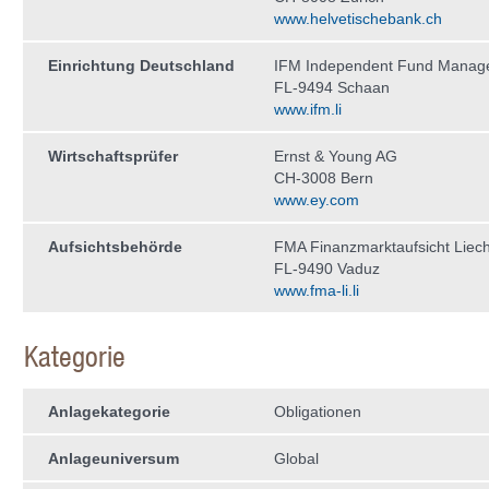
www.helvetischebank.ch
Einrichtung Deutschland
IFM Independent Fund Manag
FL-9494 Schaan
www.ifm.li
Wirtschaftsprüfer
Ernst & Young AG
CH-3008 Bern
www.ey.com
Aufsichtsbehörde
FMA Finanzmarktaufsicht Liech
FL-9490 Vaduz
www.fma-li.li
Kategorie
Anlagekategorie
Obligationen
Anlageuniversum
Global