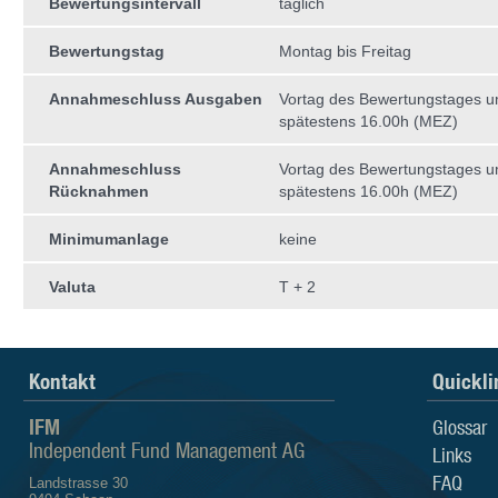
Bewertungsintervall
täglich
Bewertungstag
Montag bis Freitag
Annahmeschluss Ausgaben
Vortag des Bewertungstages 
spätestens 16.00h (MEZ)
Annahmeschluss
Vortag des Bewertungstages 
Rücknahmen
spätestens 16.00h (MEZ)
Minimumanlage
keine
Valuta
T + 2
Kontakt
Quickli
IFM
Glossar
Independent Fund Management AG
Links
FAQ
Landstrasse 30