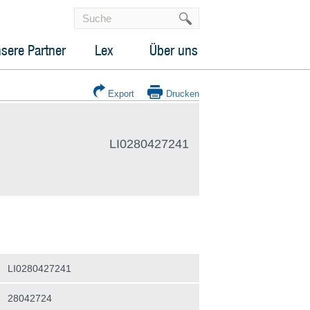
sere Partner
Lex
Über uns
Export
Drucken
LI0280427241
LI0280427241
28042724