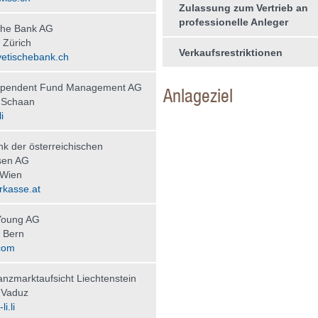
Zulassung zum Vertrieb an
professionelle Anleger
che Bank AG
 Zürich
Verkaufsrestriktionen
etischebank.ch
ependent Fund Management AG
Anlageziel
 Schaan
i
nk der österreichischen
sen AG
 Wien
kasse.at
Young AG
 Bern
com
nzmarktaufsicht Liechtenstein
 Vaduz
i.li