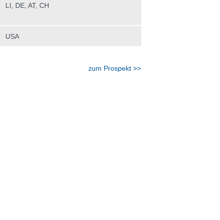
LI, DE, AT, CH
USA
zum Prospekt >>