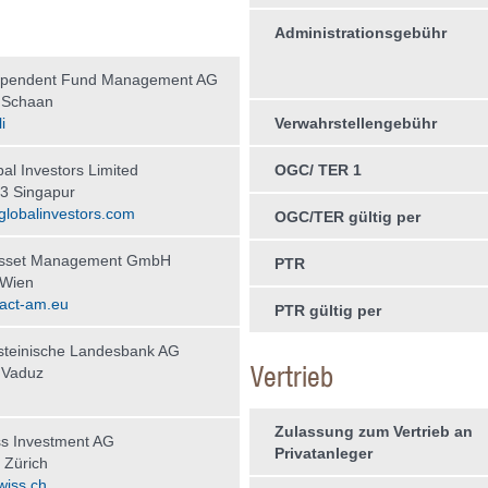
Administrationsgebühr
ependent Fund Management AG
 Schaan
i
Verwahrstellengebühr
al Investors Limited
OGC/ TER 1
3 Singapur
globalinvestors.com
OGC/TER gültig per
Asset Management GmbH
PTR
 Wien
act-am.eu
PTR gültig per
steinische Landesbank AG
Vertrieb
 Vaduz
Zulassung zum Vertrieb an
s Investment AG
Privatanleger
 Zürich
wiss.ch