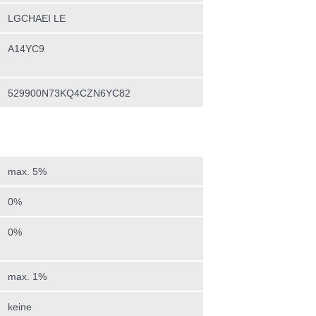
LGCHAEI LE
A14YC9
529900N73KQ4CZN6YC82
max. 5%
0%
0%
max. 1%
keine