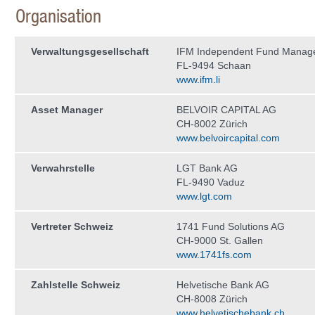
Organisation
Verwaltungs­gesellschaft
IFM Independent Fund Manag
FL-9494 Schaan
www.ifm.li
Asset Manager
BELVOIR CAPITAL AG
CH-8002 Zürich
www.belvoircapital.com
Verwahrstelle
LGT Bank AG
FL-9490 Vaduz
www.lgt.com
Vertreter Schweiz
1741 Fund Solutions AG
CH-9000 St. Gallen
www.1741fs.com
Zahlstelle Schweiz
Helvetische Bank AG
CH-8008 Zürich
www.helvetischebank.ch