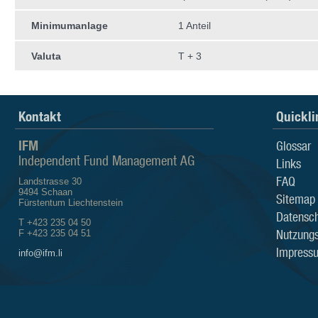
Minimumanlage
1 Anteil
Valuta
T + 3
Kontakt
Quickli
IFM
Glossar
Independent Fund Management AG
Links
FAQ
Landstrasse 30
9494 Schaan
Sitemap
Fürstentum Liechtenstein
Datensch
T +423 235 04 50
Nutzung
F +423 235 04 51
Impress
info@ifm.li