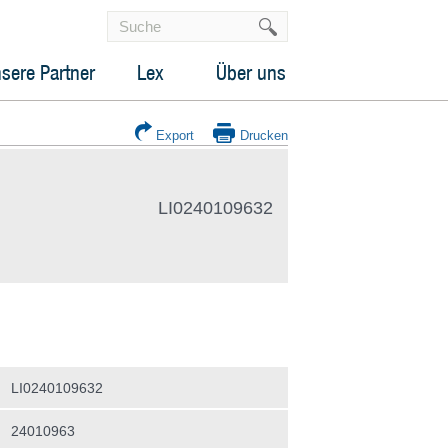
sere Partner
Lex
Über uns
Export
Drucken
LI0240109632
LI0240109632
24010963