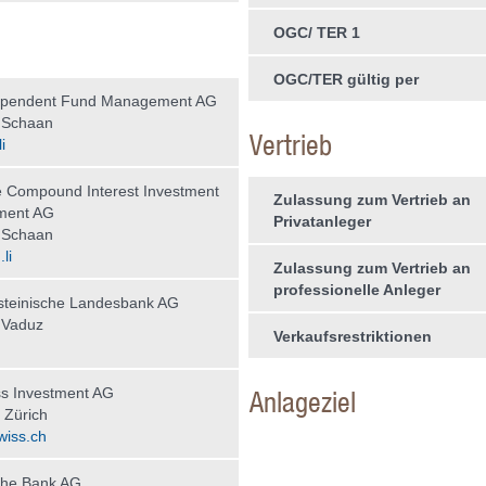
OGC/ TER 1
OGC/TER gültig per
ependent Fund Management AG
 Schaan
Vertrieb
i
 Compound Interest Investment
Zulassung zum Vertrieb an
ment AG
Privatanleger
 Schaan
li
Zulassung zum Vertrieb an
professionelle Anleger
steinische Landesbank AG
 Vaduz
Verkaufsrestriktionen
s Investment AG
Anlageziel
 Zürich
wiss.ch
che Bank AG