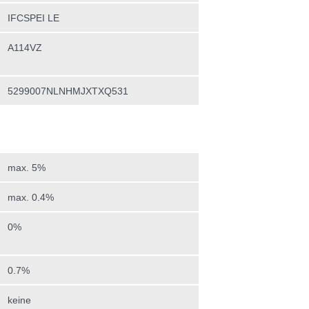
IFCSPEI LE
A114VZ
5299007NLNHMJXTXQ531
max. 5%
max. 0.4%
0%
0.7%
keine