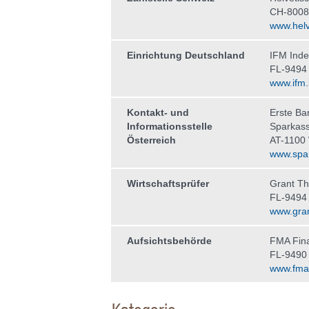
CH-8008
www.helv
Einrichtung Deutschland
IFM Ind
FL-9494
www.ifm.l
Kontakt- und
Erste Ba
Informationsstelle
Sparkas
Österreich
AT-1100
www.spar
Wirtschaftsprüfer
Grant Th
FL-9494
www.gran
Aufsichtsbehörde
FMA Fina
FL-9490
www.fma-l