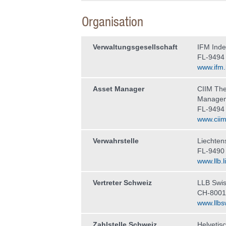
Organisation
Verwaltungs­gesellschaft
IFM Ind
FL-9494
www.ifm.l
Asset Manager
CIIM The
Manage
FL-9494
www.ciim.
Verwahrstelle
Liechten
FL-9490
www.llb.li
Vertreter Schweiz
LLB Swis
CH-8001
www.llbs
Zahlstelle Schweiz
Helvetis