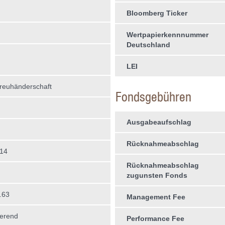
Bloomberg Ticker
Wertpapierkennnummer
Deutschland
LEI
treuhän­derschaft
Fondsgebühren
Ausgabeaufschlag
Rücknahmeabschlag
014
Rücknahmeabschlag
zugunsten Fonds
.63
Management Fee
erend
Performance Fee