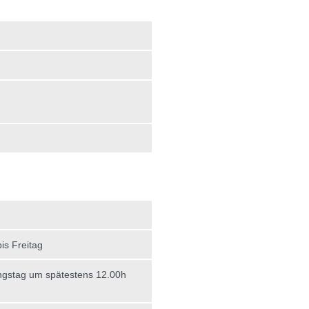
is Freitag
gstag um spätestens 12.00h