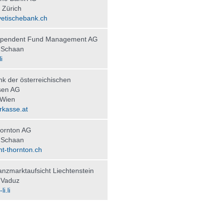
 Zürich
etischebank.ch
ependent Fund Management AG
 Schaan
i
nk der österreichischen
sen AG
 Wien
kasse.at
ornton AG
 Schaan
t-thornton.ch
nzmarktaufsicht Liechtenstein
 Vaduz
i.li