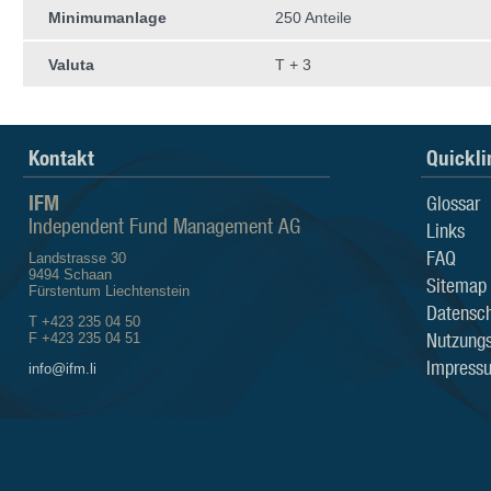
Minimumanlage
250 Anteile
Valuta
T + 3
Kontakt
Quickli
IFM
Glossar
Independent Fund Management AG
Links
FAQ
Landstrasse 30
9494 Schaan
Sitemap
Fürstentum Liechtenstein
Datensch
T +423 235 04 50
Nutzung
F +423 235 04 51
Impress
info@ifm.li