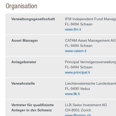
Organisation
Verwaltungs­gesellschaft
IFM Independent Fund Manag
FL-9494 Schaan
www.ifm.li
Asset Manager
CATAM Asset Management AG
FL-9494 Schaan
www.catam.li
Anlageberater
Principal Vermögensverwaltun
FL-9494 Schaan
www.principal.li
Verwahrstelle
Liechtensteinische Landesban
FL-9490 Vaduz
www.llb.li
Vertreter für qualifizierte
LLB Swiss Investment AG
Anleger in der Schweiz
CH-8001 Zürich
www.llbswiss.ch