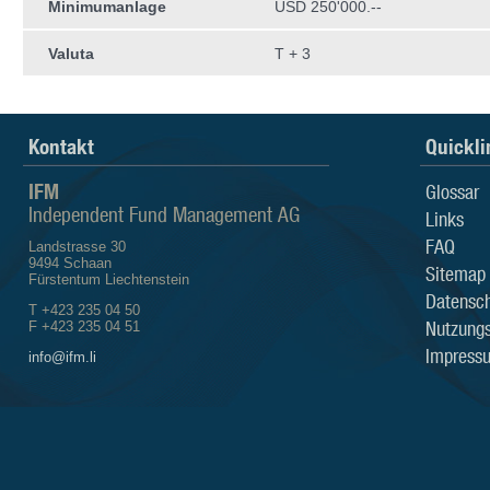
Minimumanlage
USD 250'000.--
Valuta
T + 3
Kontakt
Quickli
IFM
Glossar
Independent Fund Management AG
Links
FAQ
Landstrasse 30
9494 Schaan
Sitemap
Fürstentum Liechtenstein
Datensch
T +423 235 04 50
Nutzung
F +423 235 04 51
Impress
info@ifm.li