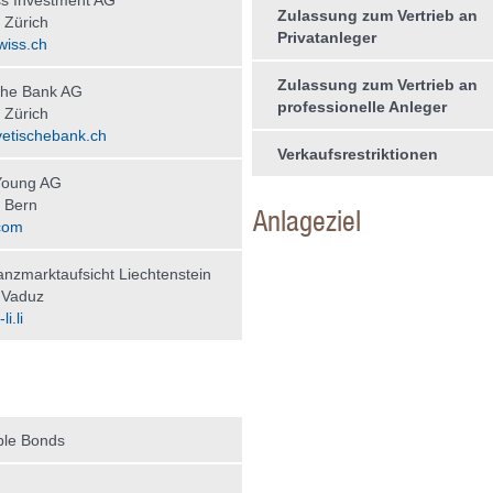
s Investment AG
Zulassung zum Vertrieb an
 Zürich
Privatanleger
wiss.ch
Zulassung zum Vertrieb an
che Bank AG
professionelle Anleger
 Zürich
etischebank.ch
Verkaufsrestriktionen
Young AG
 Bern
Anlageziel
com
nzmarktaufsicht Liechtenstein
 Vaduz
i.li
ble Bonds