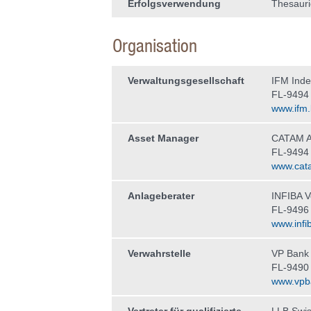
Erfolgsverwendung
Thesauri
Organisation
Verwaltungs­gesellschaft
IFM Ind
FL-9494
www.ifm.l
Asset Manager
CATAM A
FL-9494
www.cata
Anlageberater
INFIBA 
FL-9496 
www.infib
Verwahrstelle
VP Bank
FL-9490
www.vpb