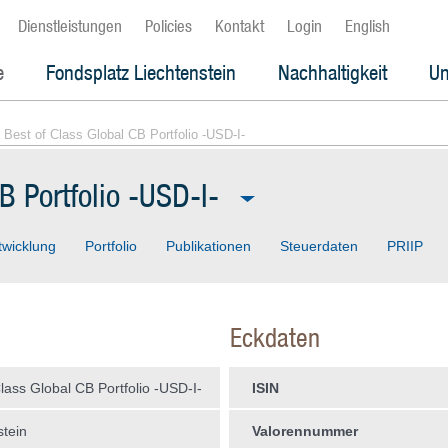
Dienstleistungen
Policies
Kontakt
Login
English
e
Fondsplatz Liechtenstein
Nachhaltigkeit
Un
 Best of Class Global CB Portfolio -USD-I-
B Portfolio -USD-I-
twicklung
Portfolio
Publikationen
Steuerdaten
PRIIP
Eckdaten
lass Global CB Portfolio -USD-I-
ISIN
stein
Valorennummer