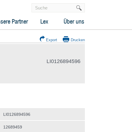
sere Partner
Lex
Über uns
Export
Drucken
LI0126894596
LI0126894596
12689459