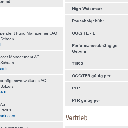
erend
High Watermark
Pauschalgebühr
ependent Fund Management AG
OGC/ TER 1
 Schaan
i
Performanceabhängige
Gebühr
sset Management AG
 Schaan
TER 2
m.li
OGC/TER gültig per
Vermögensverwaltungs AG
Balzers
PTR
a.li
PTR gültig per
 AG
 Vaduz
Vertrieb
ank.com