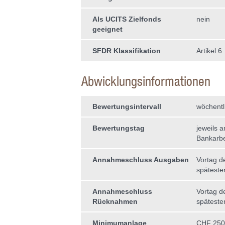
Als UCITS Zielfonds
nein
geeignet
SFDR Klassifikation
Artikel 6
Abwicklungsinformationen
Bewertungsintervall
wöchentl
Bewertungstag
jeweils 
Bankarbe
Annahmeschluss Ausgaben
Vortag d
späteste
Annahmeschluss
Vortag d
Rücknahmen
späteste
Minimumanlage
CHF 250'