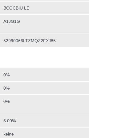
BCGCBIU LE
A1JG1G
52990066LTZMQZ2FXJ85
0%
0%
0%
5.00%
keine