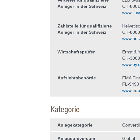
Vertreter für qualifizierte
LLB Swis
Anleger in der Schweiz
CH-8001
www.llbs
Zahlstelle für qualifizierte
Helvetis
Anleger in der Schweiz
CH-8008
www.helv
Wirtschaftsprüfer
Ernst & 
CH-3008
www.ey.
Aufsichtsbehörde
FMA Fina
FL-9490
www.fma-l
Kategorie
Anlagekategorie
Converti
Anlageuniversum
Global