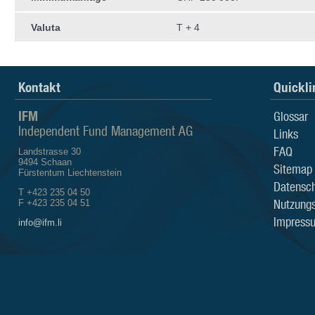
Valuta
T + 4
Kontakt
Quickli
IFM
Glossar
Independent Fund Management AG
Links
FAQ
Landstrasse 30
9494 Schaan
Sitemap
Fürstentum Liechtenstein
Datensch
T +423 235 04 50
Nutzung
F +423 235 04 51
Impress
info@ifm.li