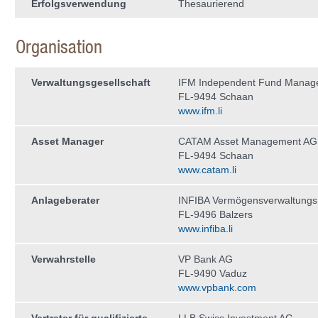
Erfolgsverwendung
Thesaurierend
Organisation
Verwaltungs­gesellschaft
IFM Independent Fund Manag
FL-9494 Schaan
www.ifm.li
Asset Manager
CATAM Asset Management AG
FL-9494 Schaan
www.catam.li
Anlageberater
INFIBA Vermögensverwaltung
FL-9496 Balzers
www.infiba.li
Verwahrstelle
VP Bank AG
FL-9490 Vaduz
www.vpbank.com