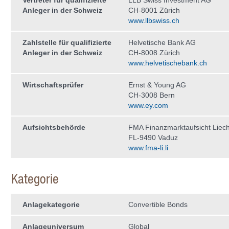
Vertreter für qualifizierte
LLB Swiss Investment AG
Anleger in der Schweiz
CH-8001 Zürich
www.llbswiss.ch
Zahlstelle für qualifizierte
Helvetische Bank AG
Anleger in der Schweiz
CH-8008 Zürich
www.helvetischebank.ch
Wirtschaftsprüfer
Ernst & Young AG
CH-3008 Bern
www.ey.com
Aufsichtsbehörde
FMA Finanzmarktaufsicht Liech
FL-9490 Vaduz
www.fma-li.li
Kategorie
Anlagekategorie
Convertible Bonds
Anlageuniversum
Global