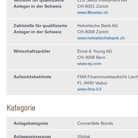
Vertreter für qualifizierte
LLB Swiss Investment AG
Anleger in der Schweiz
CH-8001 Zürich
www.llbswiss.ch
Zahlstelle für qualifizierte
Helvetische Bank AG
Anleger in der Schweiz
CH-8008 Zürich
www.helvetischebank.ch
Wirtschaftsprüfer
Ernst & Young AG
CH-3008 Bern
www.ey.com
Aufsichtsbehörde
FMA Finanzmarktaufsicht Liech
FL-9490 Vaduz
www.fma-li.li
Kategorie
Anlagekategorie
Convertible Bonds
Anlageuniversum
Global