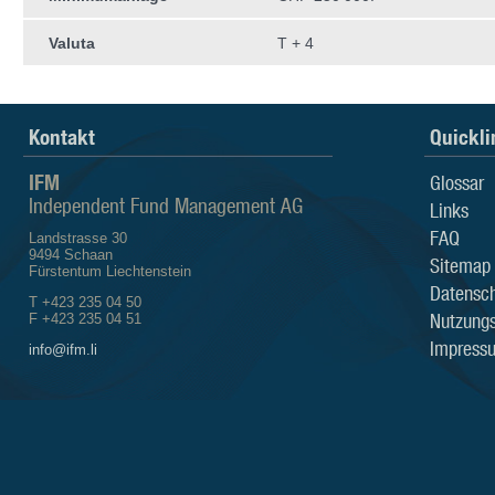
Valuta
T + 4
Kontakt
Quickli
IFM
Glossar
Independent Fund Management AG
Links
FAQ
Landstrasse 30
9494 Schaan
Sitemap
Fürstentum Liechtenstein
Datensch
T +423 235 04 50
Nutzung
F +423 235 04 51
Impress
info@ifm.li