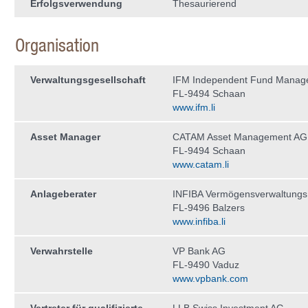
Erfolgsverwendung
Thesaurierend
Organisation
Verwaltungs­gesellschaft
IFM Independent Fund Manag
FL-9494 Schaan
www.ifm.li
Asset Manager
CATAM Asset Management AG
FL-9494 Schaan
www.catam.li
Anlageberater
INFIBA Vermögensverwaltung
FL-9496 Balzers
www.infiba.li
Verwahrstelle
VP Bank AG
FL-9490 Vaduz
www.vpbank.com