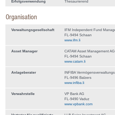
Erfolgsverwendung
Thesaurierend
Organisation
Verwaltungs­gesellschaft
IFM Independent Fund Manag
FL-9494 Schaan
www.ifm.li
Asset Manager
CATAM Asset Management AG
FL-9494 Schaan
www.catam.li
Anlageberater
INFIBA Vermögensverwaltung
FL-9496 Balzers
www.infiba.li
Verwahrstelle
VP Bank AG
FL-9490 Vaduz
www.vpbank.com