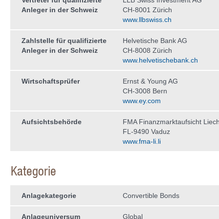
Vertreter für qualifizierte
LLB Swiss Investment AG
Anleger in der Schweiz
CH-8001 Zürich
www.llbswiss.ch
Zahlstelle für qualifizierte
Helvetische Bank AG
Anleger in der Schweiz
CH-8008 Zürich
www.helvetischebank.ch
Wirtschaftsprüfer
Ernst & Young AG
CH-3008 Bern
www.ey.com
Aufsichtsbehörde
FMA Finanzmarktaufsicht Liech
FL-9490 Vaduz
www.fma-li.li
Kategorie
Anlagekategorie
Convertible Bonds
Anlageuniversum
Global