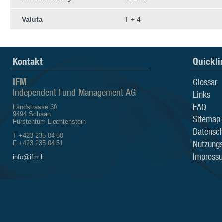
Valuta
T + 4
Kontakt
Quickli
IFM
Glossar
Independent Fund Management AG
Links
FAQ
Landstrasse 30
9494 Schaan
Sitemap
Fürstentum Liechtenstein
Datensch
T +423 235 04 50
Nutzung
F +423 235 04 51
Impress
info@ifm.li