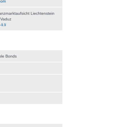
com
nzmarktaufsicht Liechtenstein
 Vaduz
i.li
ble Bonds