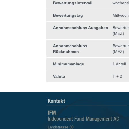
Bewertungsintervall
wöchentl
Bewertungstag
Mittwoch
Annahmeschluss Ausgaben
Bewertun
(MEZ)
Annahmeschluss
Bewertun
Rücknahmen
(MEZ)
Minimumanlage
1 Anteil
Valuta
T + 2
Kontakt
IFM
Independent Fund Management AG
Landstrasse 30