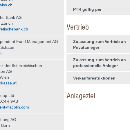
wiss.ch
PTR gültig per
che Bank AG
 Zürich
Vertrieb
etischebank.ch
ependent Fund Management AG
Zulassung zum Vertrieb an
 Schaan
Privatanleger
i
Zulassung zum Vertrieb an
nk der österreichischen
professionelle Anleger
sen AG
 Wien
Verkaufsrestriktionen
kasse.at
Anlageziel
roup Ltd.
EC4R 9AB
agent@acolin.com
Young AG
 Bern