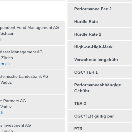
Performance Fee 2
Hurdle Rate
ependent Fund Management AG
 Schaan
Hurdle Rate 2
i
High-on-High-Mark
r Asset Management AG
 Zürich
Verwahrstellengebühr
-m.ch
OGC/ TER 1
steinische Landesbank AG
 Vaduz
Performanceabhängige
Gebühr
e Partners AG
TER 2
 Vaduz
li
OGC/TER gültig per
s Investment AG
PTR
 Zürich