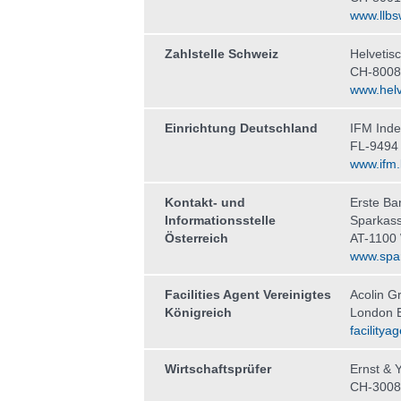
www.llbs
Zahlstelle Schweiz
Helvetis
CH-8008
www.helv
Einrichtung Deutschland
IFM Ind
FL-9494
www.ifm.l
Kontakt- und
Erste Ba
Informationsstelle
Sparkas
Österreich
AT-1100
www.spar
Facilities Agent Vereinigtes
Acolin G
Königreich
London 
facility
Wirtschaftsprüfer
Ernst & 
CH-3008