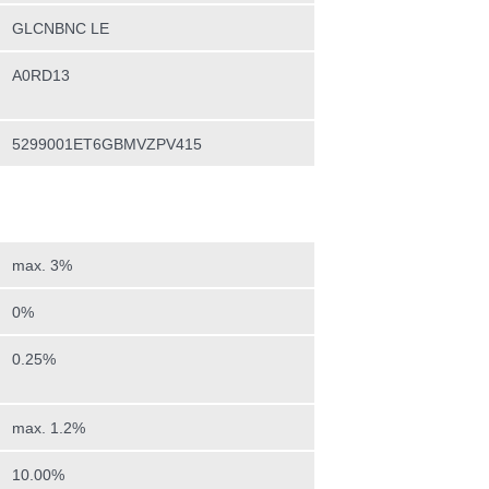
GLCNBNC LE
A0RD13
5299001ET6GBMVZPV415
max. 3%
0%
0.25%
max. 1.2%
10.00%