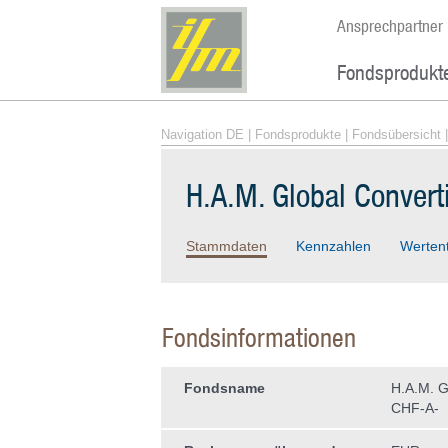
Ansprechpartner
Fondsprodukt
Navigation DE
|
Fondsprodukte
|
Fondsübersicht
|
H.A.M. Global Conver
Stammdaten
Kennzahlen
Werten
Fondsinformationen
Fondsname
H.A.M. G
CHF-A-