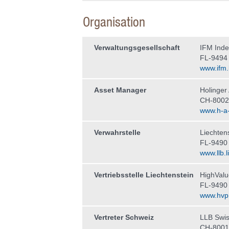
Organisation
Verwaltungs­gesellschaft
IFM Ind
FL-9494
www.ifm.l
Asset Manager
Holinge
CH-8002
www.h-a
Verwahrstelle
Liechten
FL-9490
www.llb.li
Vertriebsstelle Liechtenstein
HighValu
FL-9490
www.hvp.
Vertreter Schweiz
LLB Swis
CH-8001