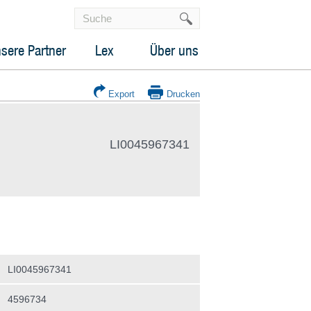
sere Partner
Lex
Über uns
Export
Drucken
LI0045967341
LI0045967341
4596734