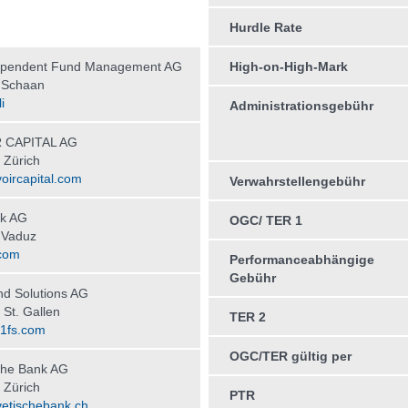
Hurdle Rate
ependent Fund Management AG
High-on-High-Mark
 Schaan
i
Administrationsgebühr
 CAPITAL AG
 Zürich
oircapital.com
Verwahrstellengebühr
k AG
OGC/ TER 1
 Vaduz
com
Performanceabhängige
Gebühr
d Solutions AG
St. Gallen
TER 2
1fs.com
OGC/TER gültig per
che Bank AG
 Zürich
PTR
etischebank.ch