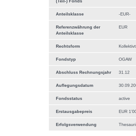
(Teil-) Fonds
Anteilsklasse
-EUR-
Referenzwährung der
EUR
Anteilsklasse
Rechtsform
Kollektiv
Fondstyp
OGAW
Abschluss Rechnungsjahr
31.12
Auflegungsdatum
30.09.2
Fondsstatus
active
Erstausgabepreis
EUR 1’0
Erfolgsverwendung
Thesauri