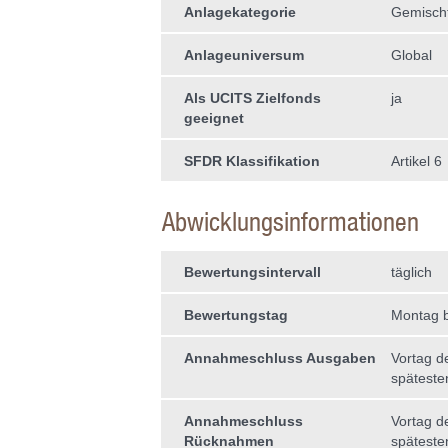
Anlagekategorie
Gemisch
Anlageuniversum
Global
Als UCITS Zielfonds
ja
geeignet
SFDR Klassifikation
Artikel 6
Abwicklungsinformationen
Bewertungsintervall
täglich
Bewertungstag
Montag b
Annahmeschluss Ausgaben
Vortag d
späteste
Annahmeschluss
Vortag d
Rücknahmen
späteste