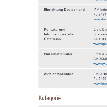
Einrichtung Deutschland
IFM Ind
FL-9494
www.ifm.l
Kontakt- und
Erste Ba
Informationsstelle
Sparkas
Österreich
AT-1100
www.spar
Wirtschaftsprüfer
Ernst & 
CH-3008
www.ey.
Aufsichtsbehörde
FMA Fina
FL-9490
www.fma-l
Kategorie