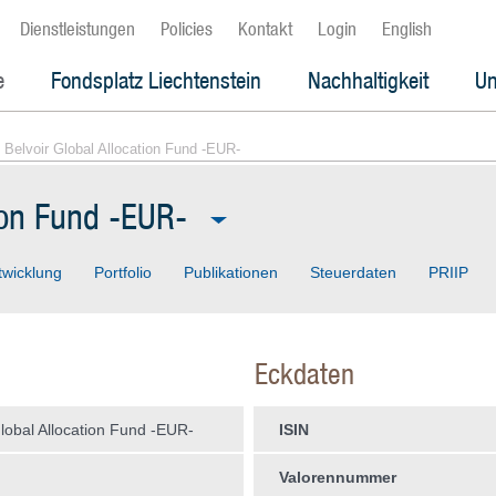
Dienstleistungen
Policies
Kontakt
Login
English
e
Fondsplatz Liechtenstein
Nachhaltigkeit
Un
 Belvoir Global Allocation Fund -EUR-
tion Fund -EUR-
twicklung
Portfolio
Publikationen
Steuerdaten
PRIIP
Eckdaten
Global Allocation Fund -EUR-
ISIN
Valorennummer