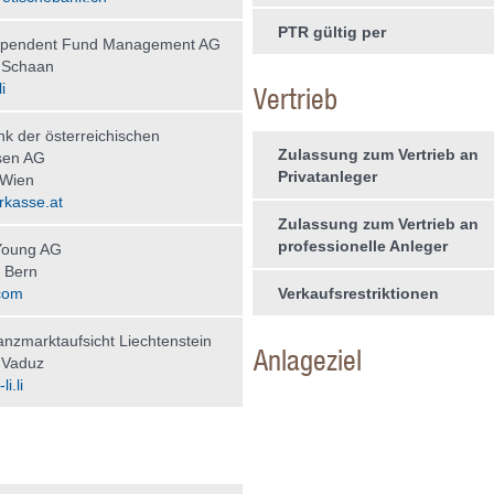
PTR gültig per
ependent Fund Management AG
 Schaan
i
Vertrieb
nk der österreichischen
Zulassung zum Vertrieb an
sen AG
Privatanleger
 Wien
kasse.at
Zulassung zum Vertrieb an
professionelle Anleger
Young AG
 Bern
com
Verkaufsrestriktionen
nzmarktaufsicht Liechtenstein
Anlageziel
 Vaduz
i.li