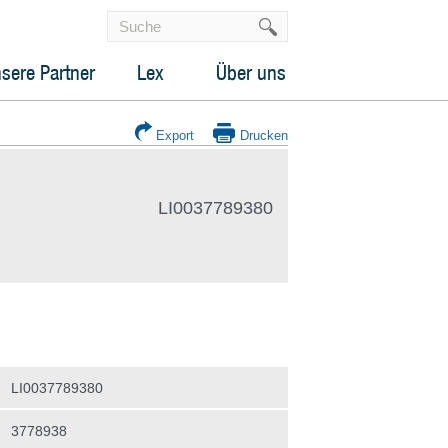
sere Partner
Lex
Über uns
Export
Drucken
LI0037789380
LI0037789380
3778938