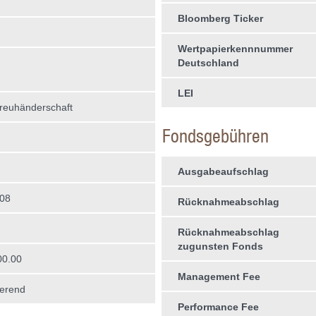
Bloomberg Ticker
Wertpapierkennnummer
Deutschland
LEI
treuhän­derschaft
Fondsgebühren
Ausgabeaufschlag
008
Rücknahmeabschlag
Rücknahmeabschlag
zugunsten Fonds
00.00
Management Fee
erend
Performance Fee