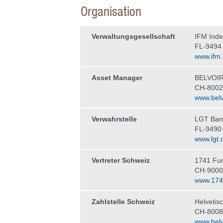
Organisation
Verwaltungs­gesellschaft
IFM Ind
FL-9494
www.ifm.l
Asset Manager
BELVOIR
CH-8002
www.belv
Verwahrstelle
LGT Ban
FL-9490
www.lgt.
Vertreter Schweiz
1741 Fun
CH-9000 
www.174
Zahlstelle Schweiz
Helvetis
CH-8008
www.helv