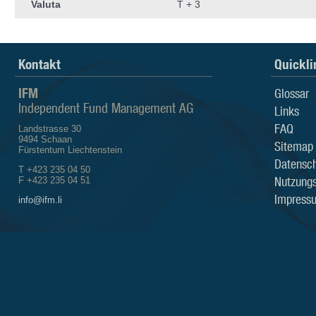
Valuta
T + 3
Kontakt
Quickli
IFM
Glossar
Independent Fund Management AG
Links
FAQ
Landstrasse 30
9494 Schaan
Sitemap
Fürstentum Liechtenstein
Datensch
T +423 235 04 50
Nutzung
F +423 235 04 51
Impress
info@ifm.li