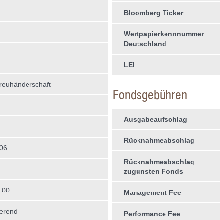
Bloomberg Ticker
Wertpapierkennnummer
Deutschland
LEI
treuhän­derschaft
Fondsgebühren
Ausgabeaufschlag
Rücknahmeabschlag
006
Rücknahmeabschlag
zugunsten Fonds
.00
Management Fee
erend
Performance Fee