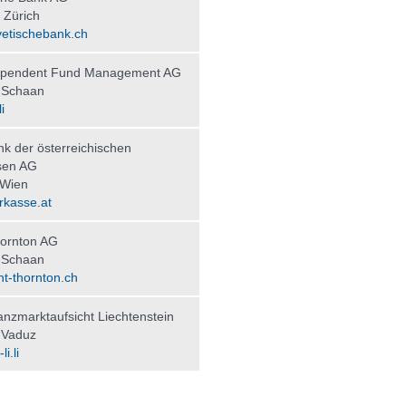
 Zürich
etischebank.ch
ependent Fund Management AG
 Schaan
i
nk der österreichischen
sen AG
 Wien
kasse.at
ornton AG
 Schaan
t-thornton.ch
nzmarktaufsicht Liechtenstein
 Vaduz
i.li