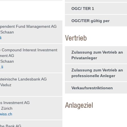
OGC/ TER 1
OGC/TER gültig per
ependent Fund Management AG
 Schaan
Vertrieb
i
 Compound Interest Investment
Zulassung zum Vertrieb an
ment AG
Privatanleger
 Schaan
li
Zulassung zum Vertrieb an
professionelle Anleger
steinische Landesbank AG
 Vaduz
Verkaufsrestriktionen
s Investment AG
Anlageziel
 Zürich
wiss.ch
che Bank AG