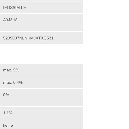
IFOSSIM LE
A0J3H8
5299007NLNHMJXTXQ531
max. 5%
max. 0.4%
0%
1.1%
keine