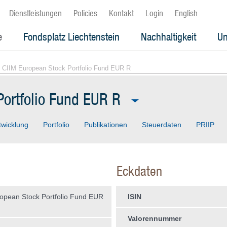
Dienstleistungen
Policies
Kontakt
Login
English
e
Fondsplatz Liechtenstein
Nachhaltigkeit
Un
 CIIM European Stock Portfolio Fund EUR R
ortfolio Fund EUR R
twicklung
Portfolio
Publikationen
Steuerdaten
PRIIP
Eckdaten
opean Stock Portfolio Fund EUR
ISIN
Valorennummer