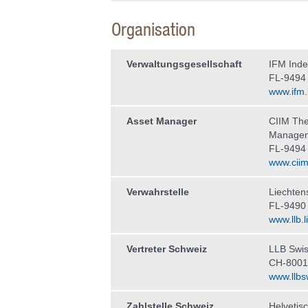
Organisation
Verwaltungs­gesellschaft
IFM Ind
FL-9494
www.ifm.l
Asset Manager
CIIM The
Manage
FL-9494
www.ciim.
Verwahrstelle
Liechten
FL-9490
www.llb.li
Vertreter Schweiz
LLB Swis
CH-8001
www.llbs
Zahlstelle Schweiz
Helvetis