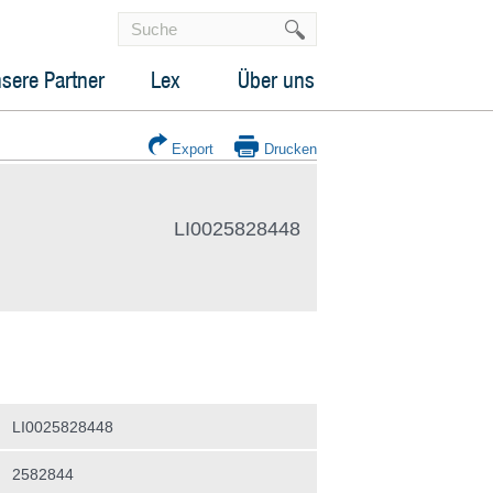
sere Partner
Lex
Über uns
Export
Drucken
LI0025828448
LI0025828448
2582844