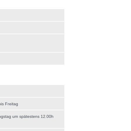
is Freitag
gstag um spätestens 12.00h