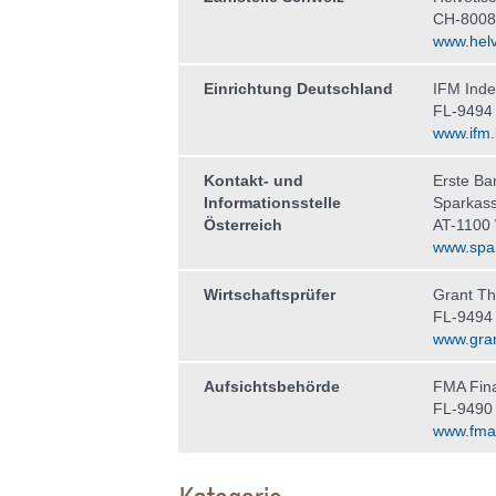
CH-8008
www.helv
Einrichtung Deutschland
IFM Ind
FL-9494
www.ifm.l
Kontakt- und
Erste Ba
Informationsstelle
Sparkas
Österreich
AT-1100
www.spar
Wirtschaftsprüfer
Grant Th
FL-9494
www.gran
Aufsichtsbehörde
FMA Fina
FL-9490
www.fma-l