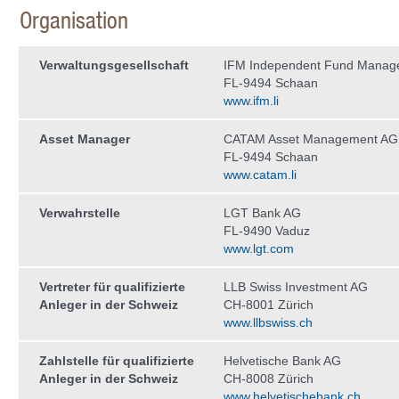
Organisation
Verwaltungs­gesellschaft
IFM Independent Fund Manag
FL-9494 Schaan
www.ifm.li
Asset Manager
CATAM Asset Management AG
FL-9494 Schaan
www.catam.li
Verwahrstelle
LGT Bank AG
FL-9490 Vaduz
www.lgt.com
Vertreter für qualifizierte
LLB Swiss Investment AG
Anleger in der Schweiz
CH-8001 Zürich
www.llbswiss.ch
Zahlstelle für qualifizierte
Helvetische Bank AG
Anleger in der Schweiz
CH-8008 Zürich
www.helvetischebank.ch