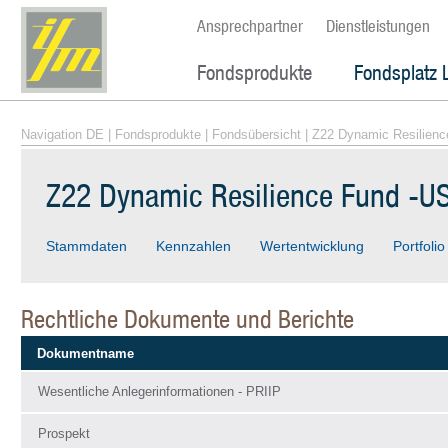
Ansprechpartner
Dienstleistungen
Fondsprodukte
Fondsplatz 
Navigation DE
|
Fondsprodukte
|
Fondsübersicht
| Z22 Dynamic Resilien
Z22 Dynamic Resilience Fund -U
Stammdaten
Kennzahlen
Wertentwicklung
Portfolio
Rechtliche Dokumente und Berichte
Dokumentname
Wesentliche Anlegerinformationen - PRIIP
Prospekt