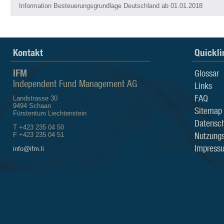
Information Besteuerungsgrundlage Deutschland ab 01.01.2018
Kontakt
Quickli
IFM
Glossar
Independent Fund Management AG
Links
FAQ
Landstrasse 30
9494 Schaan
Sitemap
Fürstentum Liechtenstein
Datensch
T +423 235 04 50
Nutzung
F +423 235 04 51
Impress
info@ifm.li