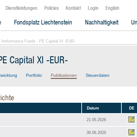
Dienstleistungen
Policies
Kontakt
Login
English
e
Fondsplatz Liechtenstein
Nachhaltigkeit
Un
 Innformance Funds - PE Capital XI -EUR-
E Capital XI -EUR-
twicklung
Portfolio
Publikationen
Steuerdaten
ichte
Datum
DE
21.05.2026
30.06.2025