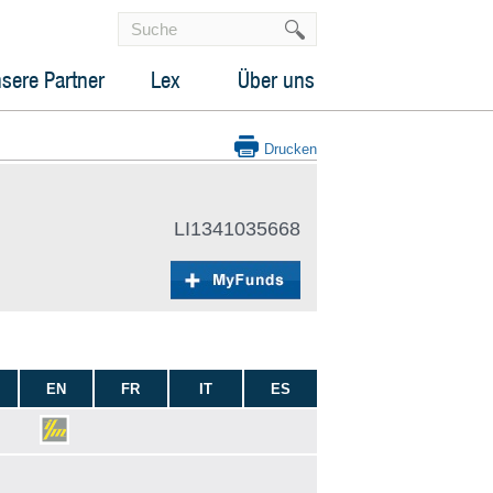
sere Partner
Lex
Über uns
Drucken
LI1341035668
EN
FR
IT
ES