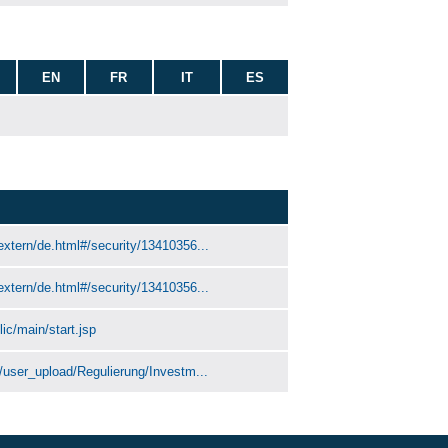
EN
FR
IT
ES
extern/de.html#/security/13410356...
extern/de.html#/security/13410356...
ic/main/start.jsp
n/user_upload/Regulierung/Investm...