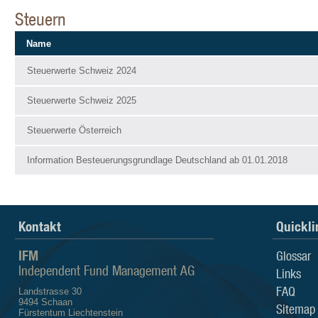
Steuern
Name
Steuerwerte Schweiz 2024
Steuerwerte Schweiz 2025
Steuerwerte Österreich
Information Besteuerungsgrundlage Deutschland ab 01.01.2018
Kontakt
Quickli
IFM
Glossar
Independent Fund Management AG
Links
FAQ
Landstrasse 30
9494 Schaan
Sitemap
Fürstentum Liechtenstein