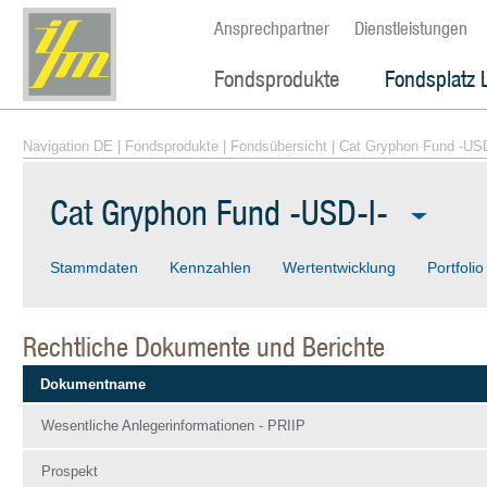
Ansprechpartner
Dienstleistungen
Fondsprodukte
Fondsplatz 
Navigation DE
|
Fondsprodukte
|
Fondsübersicht
| Cat Gryphon Fund -USD
Cat Gryphon Fund -USD-I-
Stammdaten
Kennzahlen
Wertentwicklung
Portfolio
Rechtliche Dokumente und Berichte
Dokumentname
Wesentliche Anlegerinformationen - PRIIP
Prospekt