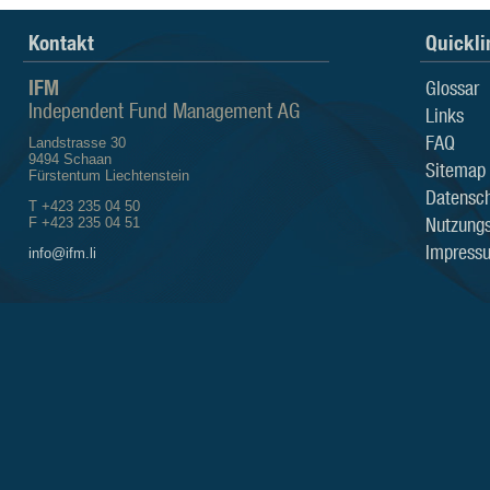
Kontakt
Quickli
IFM
Glossar
Independent Fund Management AG
Links
FAQ
Landstrasse 30
9494 Schaan
Sitemap
Fürstentum Liechtenstein
Datensch
T +423 235 04 50
Nutzung
F +423 235 04 51
Impress
info@ifm.li