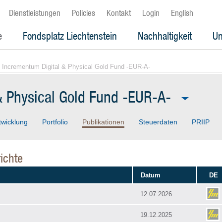
Dienstleistungen
Policies
Kontakt
Login
English
e
Fondsplatz Liechtenstein
Nachhaltigkeit
Un
 Incrementum Digital & Physical Gold Fund -EUR-A-
& Physical Gold Fund -EUR-A-
twicklung
Portfolio
Publikationen
Steuerdaten
PRIIP
ichte
Datum
DE
12.07.2026
19.12.2025