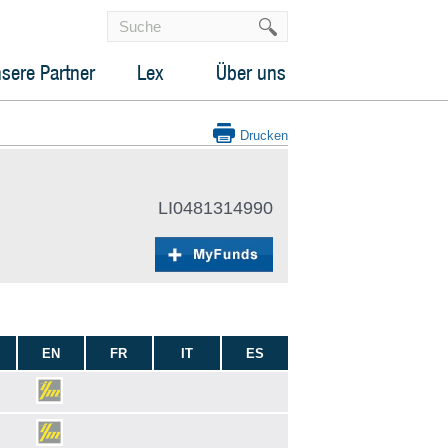
sere Partner
Lex
Über uns
Drucken
LI0481314990
EN
FR
IT
ES