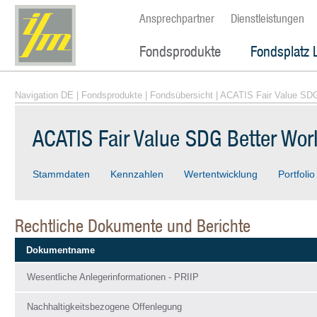
Ansprechpartner
Dienstleistungen
Fondsprodukte
Fondsplatz 
Navigation DE
|
Fondsprodukte
|
Fondsübersicht
| ACATIS Fair Value SDG
ACATIS Fair Value SDG Better Wor
Stammdaten
Kennzahlen
Wertentwicklung
Portfolio
Rechtliche Dokumente und Berichte
Dokumentname
Wesentliche Anlegerinformationen - PRIIP
Nachhaltigkeitsbezogene Offenlegung