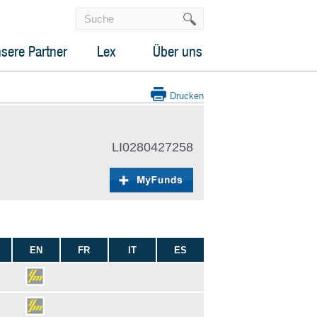
sere Partner
Lex
Über uns
Drucken
LI0280427258
EN
FR
IT
ES