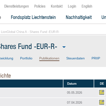
Dienstleistungen
Policies
Kontakt
Login
English
e
Fondsplatz Liechtenstein
Nachhaltigkeit
Un
 LionGlobal China A - Shares Fund -EUR-R-
 Shares Fund -EUR-R-
twicklung
Portfolio
Publikationen
Steuerdaten
PRIIP
ichte
Datum
DE
05.05.2026
07.04.2026