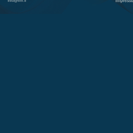
Impress
info@ifm.li