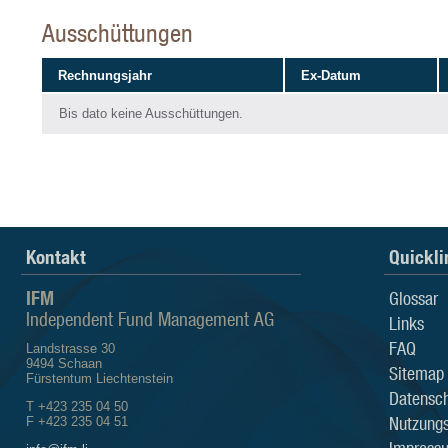
Ausschüttungen
Rechnungsjahr
Ex-Datum
Bis dato keine Ausschüttungen.
Kontakt
Quickli
IFM
Glossar
Independent Fund Management AG
Links
FAQ
Landstrasse 30
9494 Schaan
Sitemap
Fürstentum Liechtenstein
Datensch
T +423 235 04 50
Nutzung
F +423 235 04 51