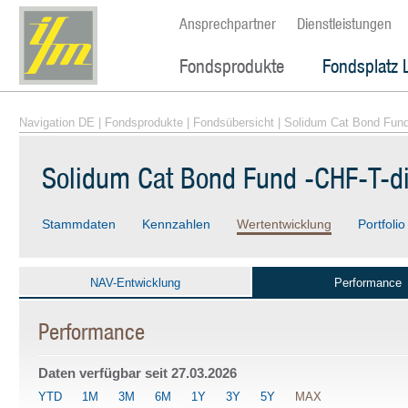
Ansprechpartner
Dienstleistungen
Fondsprodukte
Fondsplatz 
Navigation DE
|
Fondsprodukte
|
Fondsübersicht
| Solidum Cat Bond Fund
Solidum Cat Bond Fund -CHF-T-d
Stammdaten
Kennzahlen
Wertentwicklung
Portfolio
NAV-Entwicklung
Performance
Performance
Daten verfügbar seit
27.03.2026
YTD
1M
3M
6M
1Y
3Y
5Y
MAX