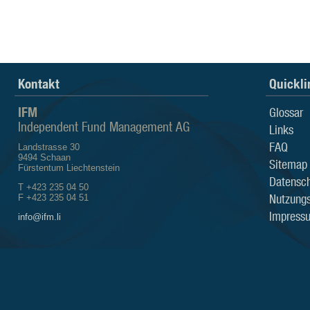
Kontakt
Quickli
IFM
Glossar
Independent Fund Management AG
Links
FAQ
Landstrasse 30
9494 Schaan
Sitemap
Fürstentum Liechtenstein
Datensch
T +423 235 04 50
Nutzung
F +423 235 04 51
Impress
info@ifm.li