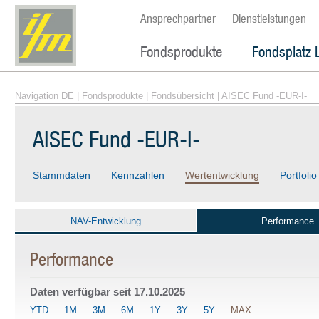
Ansprechpartner
Dienstleistungen
Fondsprodukte
Fondsplatz 
Navigation DE
|
Fondsprodukte
|
Fondsübersicht
| AISEC Fund -EUR-I-
AISEC Fund -EUR-I-
Stammdaten
Kennzahlen
Wertentwicklung
Portfolio
NAV-Entwicklung
Performance
Performance
Daten verfügbar seit
17.10.2025
YTD
1M
3M
6M
1Y
3Y
5Y
MAX