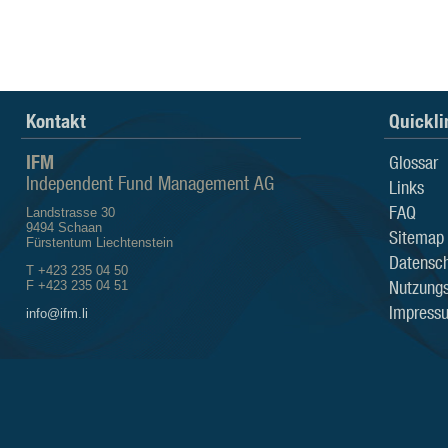
Kontakt
Quickli
IFM
Glossar
Independent Fund Management AG
Links
FAQ
Landstrasse 30
9494 Schaan
Sitemap
Fürstentum Liechtenstein
Datensch
T +423 235 04 50
Nutzung
F +423 235 04 51
Impress
info@ifm.li