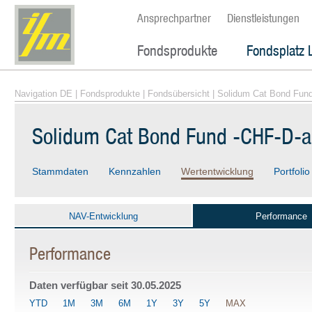
Ansprechpartner
Dienstleistungen
Fondsprodukte
Fondsplatz 
Navigation DE
|
Fondsprodukte
|
Fondsübersicht
| Solidum Cat Bond Fun
Solidum Cat Bond Fund -CHF-D-
Stammdaten
Kennzahlen
Wertentwicklung
Portfolio
NAV-Entwicklung
Performance
Performance
Daten verfügbar seit
30.05.2025
YTD
1M
3M
6M
1Y
3Y
5Y
MAX