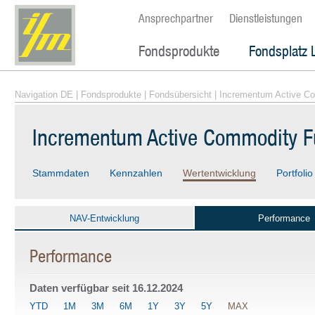
Ansprechpartner
Dienstleistungen
Fondsprodukte
Fondsplatz 
Navigation DE
|
Fondsprodukte
|
Fondsübersicht
| Incrementum Active C
Incrementum Active Commodity F
Stammdaten
Kennzahlen
Wertentwicklung
Portfolio
NAV-Entwicklung
Performance
Performance
Daten verfügbar seit
16.12.2024
YTD
1M
3M
6M
1Y
3Y
5Y
MAX