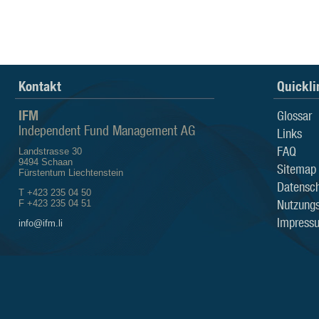
Kontakt
Quickli
IFM
Glossar
Independent Fund Management AG
Links
FAQ
Landstrasse 30
9494 Schaan
Sitemap
Fürstentum Liechtenstein
Datensch
T +423 235 04 50
Nutzung
F +423 235 04 51
Impress
info@ifm.li