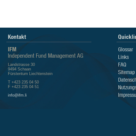
Kontakt
Quickli
IFM
Glossar
Independent Fund Management AG
Links
FAQ
Landstrasse 30
9494 Schaan
Sitemap
Fürstentum Liechtenstein
Datensch
T +423 235 04 50
Nutzung
F +423 235 04 51
Impress
info@ifm.li