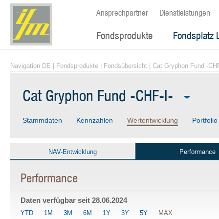
Ansprechpartner
Dienstleistungen
Fondsprodukte
Fondsplatz 
Navigation DE
|
Fondsprodukte
|
Fondsübersicht
| Cat Gryphon Fund -CHF
Cat Gryphon Fund -CHF-I-
Stammdaten
Kennzahlen
Wertentwicklung
Portfolio
NAV-Entwicklung
Performance
Performance
Daten verfügbar seit
28.06.2024
YTD
1M
3M
6M
1Y
3Y
5Y
MAX