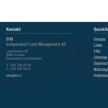
Kontakt
Quickli
IFM
Glossar
Independent Fund Management AG
Links
FAQ
Landstrasse 30
9494 Schaan
Sitemap
Fürstentum Liechtenstein
Datensch
T +423 235 04 50
Nutzung
F +423 235 04 51
Impress
info@ifm.li