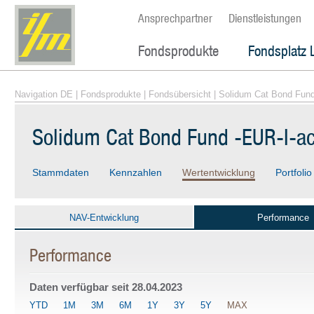
Ansprechpartner
Dienstleistungen
Fondsprodukte
Fondsplatz 
Navigation DE
|
Fondsprodukte
|
Fondsübersicht
| Solidum Cat Bond Fun
Solidum Cat Bond Fund -EUR-I-a
Stammdaten
Kennzahlen
Wertentwicklung
Portfolio
NAV-Entwicklung
Performance
Performance
Daten verfügbar seit
28.04.2023
YTD
1M
3M
6M
1Y
3Y
5Y
MAX