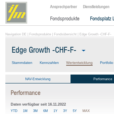
Ansprechpartner
Dienstleistungen
Fondsprodukte
Fondsplatz 
Navigation DE
|
Fondsprodukte
|
Fondsübersicht
| Edge Growth -CHF-F-
Edge Growth -CHF-F-
Stammdaten
Kennzahlen
Wertentwicklung
Portfolio
NAV-Entwicklung
Performance
Performance
Daten verfügbar seit
16.11.2022
YTD
1M
3M
6M
1Y
3Y
5Y
MAX