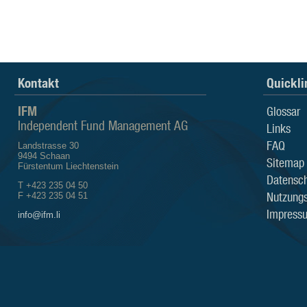
Kontakt
Quickli
IFM
Glossar
Independent Fund Management AG
Links
FAQ
Landstrasse 30
9494 Schaan
Sitemap
Fürstentum Liechtenstein
Datensch
T +423 235 04 50
Nutzung
F +423 235 04 51
Impress
info@ifm.li