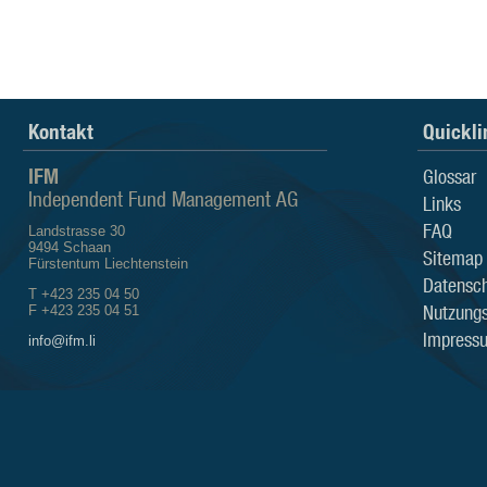
Kontakt
Quickli
IFM
Glossar
Independent Fund Management AG
Links
FAQ
Landstrasse 30
9494 Schaan
Sitemap
Fürstentum Liechtenstein
Datensch
T +423 235 04 50
Nutzung
F +423 235 04 51
Impress
info@ifm.li