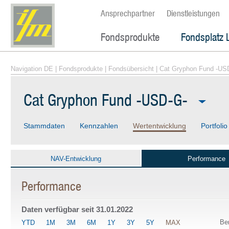
Ansprechpartner
Dienstleistungen
Fondsprodukte
Fondsplatz 
Navigation DE
|
Fondsprodukte
|
Fondsübersicht
| Cat Gryphon Fund -US
Cat Gryphon Fund -USD-G-
Stammdaten
Kennzahlen
Wertentwicklung
Portfolio
NAV-Entwicklung
Performance
Performance
Daten verfügbar seit
31.01.2022
Be
YTD
1M
3M
6M
1Y
3Y
5Y
MAX