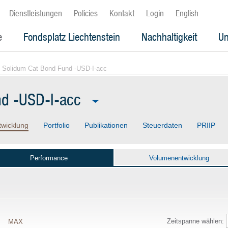
Dienstleistungen
Policies
Kontakt
Login
English
e
Fondsplatz Liechtenstein
Nachhaltigkeit
Un
 Solidum Cat Bond Fund -USD-I-acc
nd -USD-I-acc
twicklung
Portfolio
Publikationen
Steuerdaten
PRIIP
Performance
Volumenentwicklung
Zeitspanne wählen:
MAX