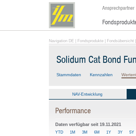
Ansprechpartner
Fondsprodukt
Navigation DE
|
Fondsprodukte
|
Fondsübersicht
|
Solidum Cat Bond Fu
Stammdaten
Kennzahlen
Werten
NAV-Entwicklung
Performance
Daten verfügbar seit
19.11.2021
YTD
1M
3M
6M
1Y
3Y
5Y