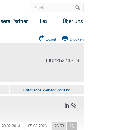
sere Partner
Lex
Über uns
Export
Drucken
LI0226274319
Historische Wertentwicklung
in %
23.53