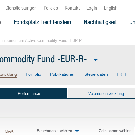
Dienstleistungen
Policies
Kontakt
Login
English
e
Fondsplatz Liechtenstein
Nachhaltigkeit
Un
 Incrementum Active Commodity Fund -EUR-R-
Commodity Fund -EUR-R-
twicklung
Portfolio
Publikationen
Steuerdaten
PRIIP
Performance
Volumenentwicklung
Benchmarks wählen
Zeitspanne wählen:
MAX