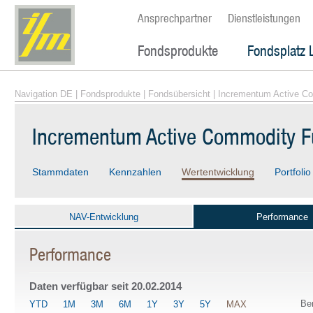
Ansprechpartner
Dienstleistungen
Fondsprodukte
Fondsplatz 
Navigation DE
|
Fondsprodukte
|
Fondsübersicht
| Incrementum Active C
Incrementum Active Commodity F
Stammdaten
Kennzahlen
Wertentwicklung
Portfolio
NAV-Entwicklung
Performance
Performance
Daten verfügbar seit
20.02.2014
Be
YTD
1M
3M
6M
1Y
3Y
5Y
MAX