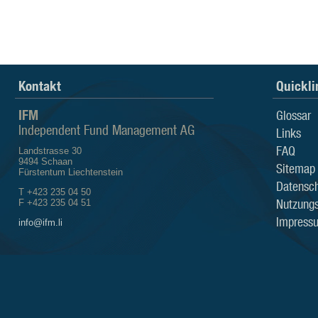
Kontakt
Quickli
IFM
Glossar
Independent Fund Management AG
Links
FAQ
Landstrasse 30
9494 Schaan
Sitemap
Fürstentum Liechtenstein
Datensch
T +423 235 04 50
Nutzung
F +423 235 04 51
Impress
info@ifm.li