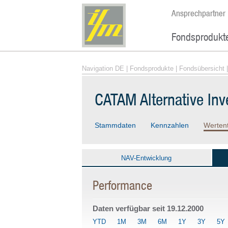
Ansprechpartner
Fondsprodukt
Navigation DE
|
Fondsprodukte
|
Fondsübersicht
|
CATAM Alternative In
Stammdaten
Kennzahlen
Werten
NAV-Entwicklung
Performance
Daten verfügbar seit
19.12.2000
YTD
1M
3M
6M
1Y
3Y
5Y