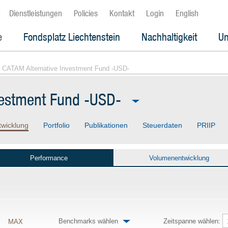
Dienstleistungen
Policies
Kontakt
Login
English
e
Fondsplatz Liechtenstein
Nachhaltigkeit
Un
 CATAM Alternative Investment Fund -USD-
vestment Fund -USD-
twicklung
Portfolio
Publikationen
Steuerdaten
PRIIP
Performance
Volumenentwicklung
Benchmarks wählen
Zeitspanne wählen:
MAX