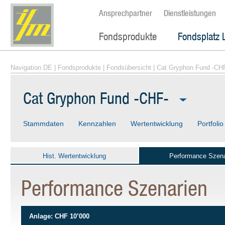
Ansprechpartner
Dienstleistungen
Fondsprodukte
Fondsplatz 
Navigation DE
|
Fondsprodukte
|
Fondsübersicht
| Cat Gryphon Fund -CH
Cat Gryphon Fund -CHF-
Stammdaten
Kennzahlen
Wertentwicklung
Portfolio
Hist. Wertentwicklung
Performance Szena
Performance Szenarien
Anlage: CHF 10’000