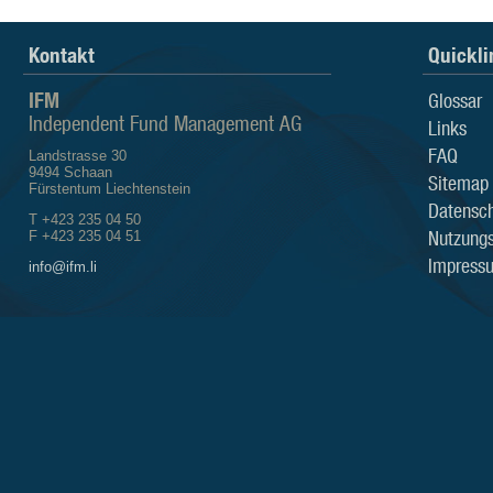
Kontakt
Quickli
IFM
Glossar
Independent Fund Management AG
Links
FAQ
Landstrasse 30
9494 Schaan
Sitemap
Fürstentum Liechtenstein
Datensch
T +423 235 04 50
Nutzung
F +423 235 04 51
Impress
info@ifm.li