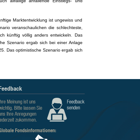
 allfällige anfallende Einstiegs- und
ftige Marktentwicklung ist ungewiss und
enario veranschaulichen die schlechteste,
h künftig völlig anders entwickeln. Das
e Szenario ergab sich bei einer Anlage
5. Das optimistische Szenario ergab sich
Feedback
Ihre Meinung ist uns
Feedback
senden
wichtig. Bitte lassen Sie
uns Ihre Anregungen
jederzeit zukommen.
Globale Fondsinformationen: