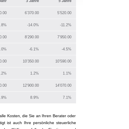
Jahr
3 Jahre
5 Jahre
0.00
6’370.00
5’520.00
5.8%
-14.0%
-11.2%
0.00
8’290.00
7’950.00
1.0%
-6.1%
-4.5%
0.00
10’350.00
10’590.00
.2%
1.2%
1.1%
0.00
12’900.00
14’070.00
4.9%
8.9%
7.1%
lle Kosten‚ die Sie an Ihren Berater oder
igt ist auch Ihre persönliche steuerliche