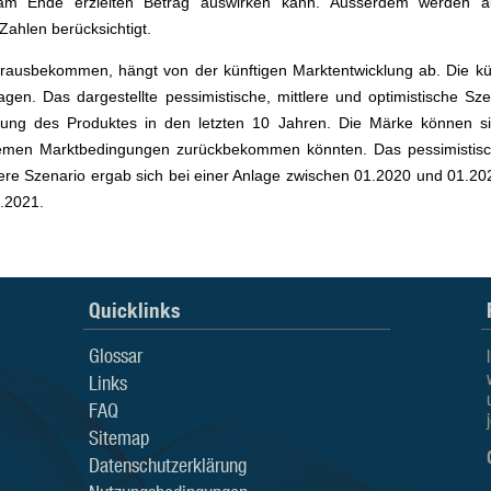
 am Ende erzielten Betrag auswirken kann. Ausserdem werden auch
Zahlen berücksichtigt.
ausbekommen, hängt von der künftigen Marktentwicklung ab. Die kün
sagen. Das dargestellte pessimistische, mittlere und optimistische Sz
klung des Produktes in den letzten 10 Jahren. Die Märke können sic
tremen Marktbedingungen zurückbekommen könnten. Das pessimistisch
re Szenario ergab sich bei einer Anlage zwischen 01.2020 und 01.202
.2021.
Quicklinks
Glossar
Links
FAQ
Sitemap
Datenschutzerklärung