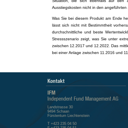
Situation, die sich ebenfalls auf den
Ausstiegskosten nicht in den angeführten 
Was Sie bei diesem Produkt am Ende her
lässt sich nicht mit Bestimmtheit vorher
durchschnittliche und beste Wertentwic
Stressszenario zeigt, was Sie unter ex
zwischen 12.2017 und 12.2022. Das mittle
bei einer Anlage zwischen 11.2016 und 11
Kontakt
IFM
Independent Fund Management AG
Landstrasse 30
9494 Schaan
Fürstentum Liechtenstein
T +423 235 04 50
F +423 235 04 51