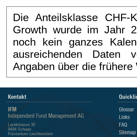
Die Anteilsklasse CHF
Growth wurde im Jahr 20
noch kein ganzes Kalend
ausreichenden Daten v
Angaben über die frühere
Kontakt
Quickli
IFM
Glossar
Independent Fund Management AG
Links
FAQ
Landstrasse 30
9494 Schaan
Sitemap
Fürstentum Liechtenstein