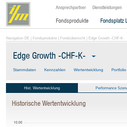
Ansprechpartner
Dienstleistungen
Fondsprodukte
Fondsplatz 
Navigation DE
|
Fondsprodukte
|
Fondsübersicht
| Edge Growth -CHF-K-
Edge Growth -CHF-K-
Stammdaten
Kennzahlen
Wertentwicklung
Portfolio
Hist. Wertentwicklung
Performance Szena
Historische Wertentwicklung