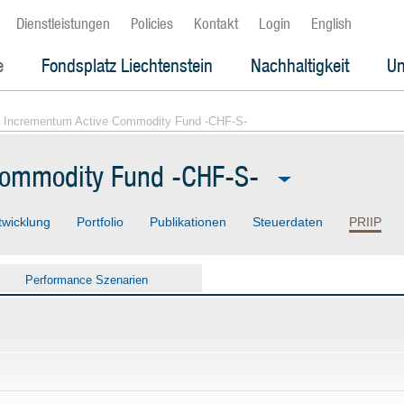
Dienstleistungen
Policies
Kontakt
Login
English
e
Fondsplatz Liechtenstein
Nachhaltigkeit
Un
 Incrementum Active Commodity Fund -CHF-S-
Commodity Fund -CHF-S-
twicklung
Portfolio
Publikationen
Steuerdaten
PRIIP
Performance Szenarien