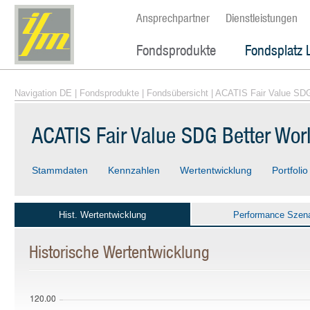
Ansprechpartner
Dienstleistungen
Fondsprodukte
Fondsplatz 
Navigation DE
|
Fondsprodukte
|
Fondsübersicht
| ACATIS Fair Value SDG
ACATIS Fair Value SDG Better Wo
Stammdaten
Kennzahlen
Wertentwicklung
Portfolio
Hist. Wertentwicklung
Performance Szena
Historische Wertentwicklung