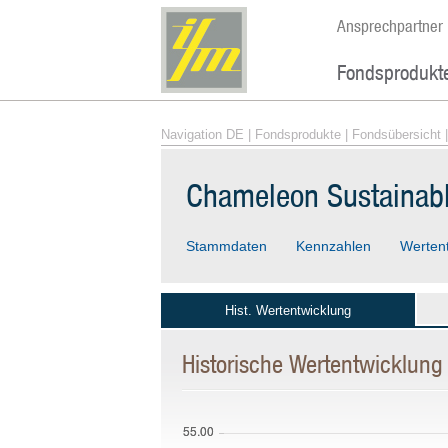
Ansprechpartner
Fondsprodukt
Navigation DE
|
Fondsprodukte
|
Fondsübersicht
|
Chameleon Sustainabl
Stammdaten
Kennzahlen
Werten
Hist. Wertentwicklung
Historische Wertentwicklung