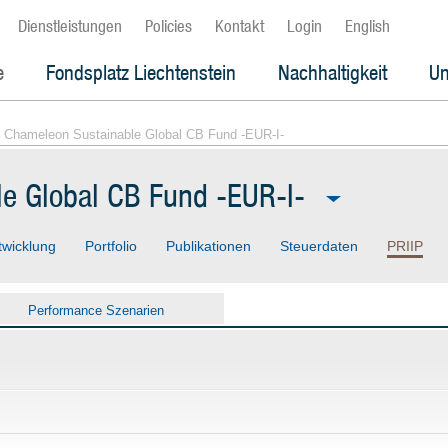
Dienstleistungen
Policies
Kontakt
Login
English
e
Fondsplatz Liechtenstein
Nachhaltigkeit
Un
 Chameleon Sustainable Global CB Fund -EUR-I-
e Global CB Fund -EUR-I-
twicklung
Portfolio
Publikationen
Steuerdaten
PRIIP
Performance Szenarien