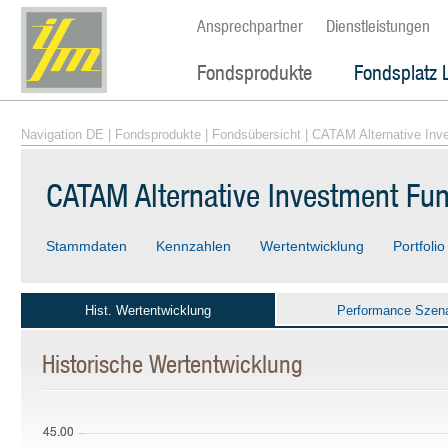
Ansprechpartner
Dienstleistungen
Fondsprodukte
Fondsplatz 
Navigation DE
|
Fondsprodukte
|
Fondsübersicht
| CATAM Alternative Inv
CATAM Alternative Investment Fu
Stammdaten
Kennzahlen
Wertentwicklung
Portfolio
Hist. Wertentwicklung
Performance Szena
Historische Wertentwicklung