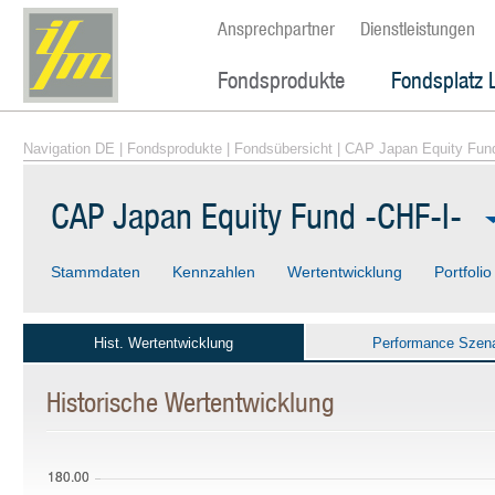
Ansprechpartner
Dienstleistungen
Fondsprodukte
Fondsplatz 
Navigation DE
|
Fondsprodukte
|
Fondsübersicht
| CAP Japan Equity Fund
CAP Japan Equity Fund -CHF-I-
Stammdaten
Kennzahlen
Wertentwicklung
Portfolio
Hist. Wertentwicklung
Performance Szena
Historische Wertentwicklung