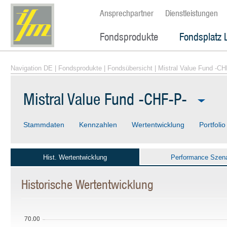
Ansprechpartner
Dienstleistungen
Fondsprodukte
Fondsplatz 
Navigation DE
|
Fondsprodukte
|
Fondsübersicht
| Mistral Value Fund -CH
Mistral Value Fund -CHF-P-
Stammdaten
Kennzahlen
Wertentwicklung
Portfolio
Hist. Wertentwicklung
Performance Szena
Historische Wertentwicklung