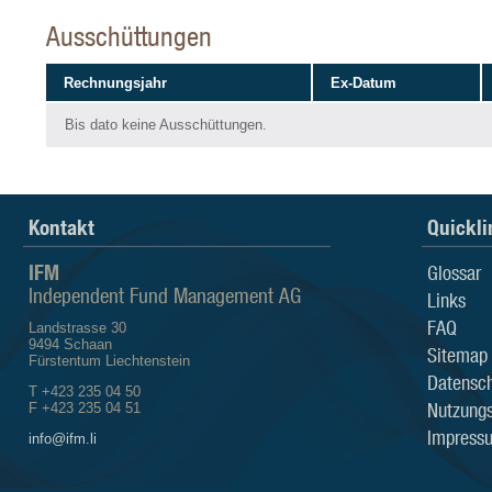
Ausschüttungen
Rechnungsjahr
Ex-Datum
Bis dato keine Ausschüttungen.
Kontakt
Quickli
IFM
Glossar
Independent Fund Management AG
Links
FAQ
Landstrasse 30
9494 Schaan
Sitemap
Fürstentum Liechtenstein
Datensch
T +423 235 04 50
Nutzung
F +423 235 04 51
Impress
info@ifm.li