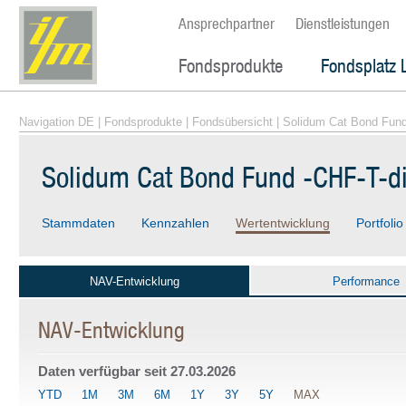
Ansprechpartner
Dienstleistungen
Fondsprodukte
Fondsplatz 
Navigation DE
|
Fondsprodukte
|
Fondsübersicht
| Solidum Cat Bond Fund
Solidum Cat Bond Fund -CHF-T-d
Stammdaten
Kennzahlen
Wertentwicklung
Portfolio
NAV-Entwicklung
Performance
NAV-Entwicklung
Daten verfügbar seit
27.03.2026
YTD
1M
3M
6M
1Y
3Y
5Y
MAX