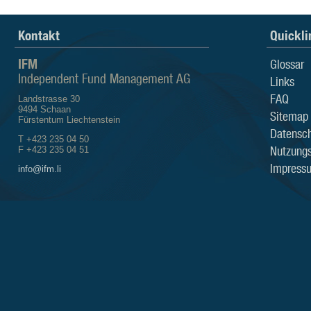
Kontakt
Quickli
IFM
Glossar
Independent Fund Management AG
Links
FAQ
Landstrasse 30
9494 Schaan
Sitemap
Fürstentum Liechtenstein
Datensch
T +423 235 04 50
Nutzung
F +423 235 04 51
Impress
info@ifm.li