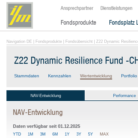
Ansprechpartner
Dienstleistungen
Fondsprodukte
Fondsplatz 
Navigation DE
|
Fondsprodukte
|
Fondsübersicht
| Z22 Dynamic Resilienc
Z22 Dynamic Resilience Fund -CH
Stammdaten
Kennzahlen
Wertentwicklung
Portfolio
NAV-Entwicklung
Performance
NAV-Entwicklung
Daten verfügbar seit
01.12.2025
YTD
1M
3M
6M
1Y
3Y
5Y
MAX